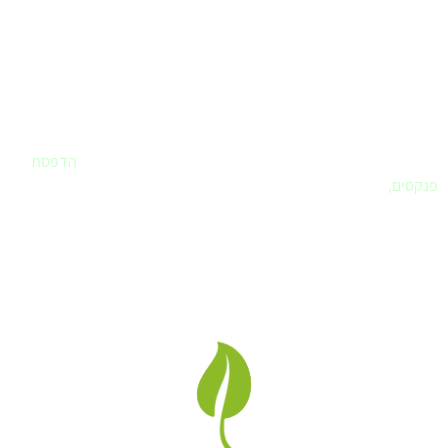
פרינטק - בית הדפוס שלך
אם חיפשתם
בית דפוס
שחרט על דגלו את שירות ללקוח – הגעתם למקום
הנכון. פרינטק הוא הבית שלכם לביצוע כל עבודות הדפוס. עיצוב לוגו,
עיצוב ספר או מצגת, הדפסת מדבקות, הדפסת תמונות לבית,
הדפסת
פנקסים
,
ומה עוד..
לא בטוחים איך מבצעים ואיזה חומר מועדף, בואו נדבר.
פרינטק בית דפוס דיגיטלי
, אנו מבצעים
עבודות דפוס, עיצוב גרפי
,
מיתוג בחשיבה מחוץ לקופסה תוך שימת דגש לצרכי הלקוח.