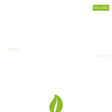
הוספה לסל
פרינטק - בית הדפוס שלך
אם חיפשתם
בית דפוס
שחרט על דגלו את שירות ללקוח – הגעתם למקום
הנכון. פרינטק הוא הבית שלכם לביצוע כל עבודות הדפוס. עיצוב לוגו,
עיצוב ספר או מצגת, הדפסת מדבקות, הדפסת תמונות לבית,
הדפסת
פנקסים
,
ומה עוד..
לא בטוחים איך מבצעים ואיזה חומר מועדף, בואו נדבר.
פרינטק בית דפוס דיגיטלי
, אנו מבצעים
עבודות דפוס, עיצוב גרפי
,
מיתוג בחשיבה מחוץ לקופסה תוך שימת דגש לצרכי הלקוח.