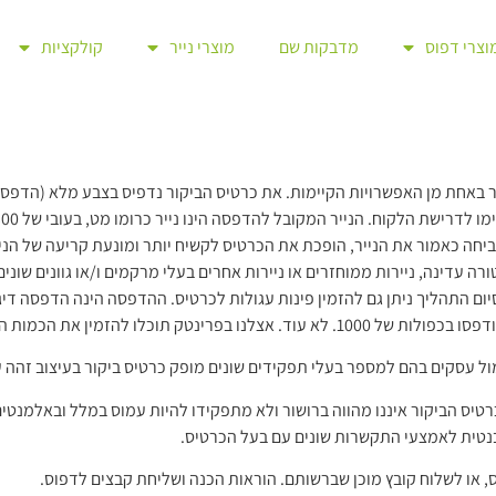
וצרי דפוס
מדבקות שם
מוצרי נייר
קולקציות
חור באחת מן האפשרויות הקיימות. את כרטיס הביקור נדפיס בצבע מלא (הדפס
משביחה כאמור את הנייר, הופכת את הכרטיס לקשיח יותר ומונעת קריעה של הנ
ורה עדינה, ניירות ממוחזרים או ניירות אחרים בעלי מרקמים ו/או גוונים שונים
ם התהליך ניתן גם להזמין פינות עגולות לכרטיס. ההדפסה הינה הדפסה דיגי
 את הכמות הדרושה לכם בכל רגע נתון.
מול עסקים בהם למספר בעלי תפקידים שונים מופק כרטיס ביקור בעיצוב זהה
כרטיס הביקור איננו מהווה ברושור ולא מתפקידו להיות עמוס במלל ובאלמנטי
בנטית לאמצעי התקשרות שונים עם בעל הכרטיס.
יס, או לשלוח קובץ מוכן שברשותם. הוראות הכנה ושליחת קבצים לדפוס.