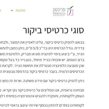
לתוכן
מתנות
מ
סוגי כרטיסי ביקור
בבואנו להפיק כרטיסי ביקור, עלינו לאפיין את המוצר, ולב
הנייר, ע"י ביצוע ציפוי למינציה מט או מבריק. הלמינציה 
ברוב העטים. יש שיבחרו בנייר מיוחד, כגון נייר בד בעל טקסט
שכן מטבעה הלמינציה מנטרלת את תחושת הנייר. לקראת סיו
הכרטיסים הרצויה. בעבר כרטיסי ביקור בהדפסה צבעונית הודפסו בכפולות של 1000. לא עוד. אצלנו בפרינטק תוכלו להזמין
ניתן להפיק כרטיסי ביקור עם מידע משתנה. שרות זה נפוץ 
מבחינה גראפית, אנו ממליצים על כרטיס ביקור נקי וקריא. 
העסק ללקוחותיו, ותפקידו להנגיש אינפורמציה בסיסית רל
לקוחותינו בוחרים להזמין בנוסף שירותי עיצוב גראפי לכרט