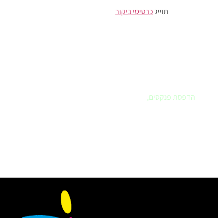
תוייג
כרטיסי ביקור
פרינטק - בית הדפוס שלך
אם חיפשתם
בית דפוס
שחרט על דגלו את שירות ללקוח – הגעתם
למקום הנכון. פרינטק הוא הבית שלכם לביצוע כל עבודות הדפוס.
עיצוב לוגו, עיצוב ספר או מצגת, הדפסת מדבקות, הדפסת תמונות
לבית,
הדפסת פנקסים
,
ומה עוד..
לא בטוחים איך מבצעים ואיזה חומר מועדף, בואו נדבר.
פרינטק בית דפוס דיגיטלי
, אנו מבצעים
עבודות דפוס, עיצוב
גרפי
, מיתוג בחשיבה מחוץ לקופסה תוך שימת דגש לצרכי הלקוח.