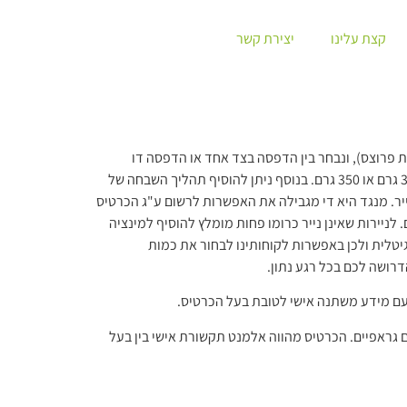
קצת עלינו
יצירת קשר
ת פרוצס), ונבחר בין הדפסה בצד אחד או הדפסה דו
צדדית. גודל הכרטיס הינו בד"כ 5/9 ס"מ, ניתן כמובן להתאימו לדרישת הלקוח. הנייר המקובל להדפסה הינו נייר כרומו מט, בעובי של 300 גרם או 350 גרם. בנוסף ניתן להוסיף תהליך השבחה של
ייר. מנגד היא די מגבילה את האפשרות לרשום ע"ג הכרטיס
. לניירות שאינן נייר כרומו פחות מומלץ להוסיף למינציה
טלית ולכן באפשרות לקוחותינו לבחור את כמות
 עם מידע משתנה אישי לטובת בעל הכרטיס.
ם גראפיים. הכרטיס מהווה אלמנט תקשורת אישי בין בעל