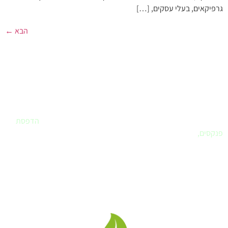
גרפיקאים, בעלי עסקים, […]
הבא
←
פרינטק - בית הדפוס שלך
אם חיפשתם
בית דפוס
שחרט על דגלו את שירות ללקוח – הגעתם למקום
הנכון. פרינטק הוא הבית שלכם לביצוע כל עבודות הדפוס. עיצוב לוגו,
עיצוב ספר או מצגת, הדפסת מדבקות, הדפסת תמונות לבית,
הדפסת
פנקסים
,
ומה עוד..
לא בטוחים איך מבצעים ואיזה חומר מועדף, בואו נדבר.
פרינטק בית דפוס דיגיטלי
, אנו מבצעים
עבודות דפוס, עיצוב גרפי
,
מיתוג בחשיבה מחוץ לקופסה תוך שימת דגש לצרכי הלקוח.