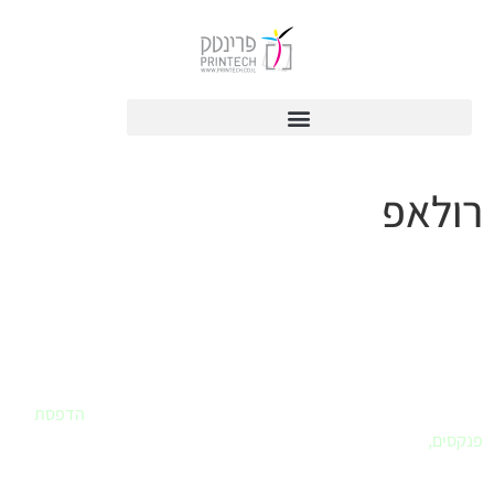
לתוכן
רולאפ
פרינטק - בית הדפוס שלך
אם חיפשתם
בית דפוס
שחרט על דגלו את שירות ללקוח – הגעתם למקום
הנכון. פרינטק הוא הבית שלכם לביצוע כל עבודות הדפוס. עיצוב לוגו,
עיצוב ספר או מצגת, הדפסת מדבקות, הדפסת תמונות לבית,
הדפסת
פנקסים
,
ומה עוד..
לא בטוחים איך מבצעים ואיזה חומר מועדף, בואו נדבר.