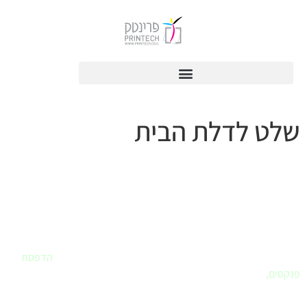
לתוכן
שלט לדלת הבית
פרינטק - בית הדפוס שלך
אם חיפשתם
בית דפוס
שחרט על דגלו את שירות ללקוח – הגעתם למקום
הנכון. פרינטק הוא הבית שלכם לביצוע כל עבודות הדפוס. עיצוב לוגו,
עיצוב ספר או מצגת, הדפסת מדבקות, הדפסת תמונות לבית,
הדפסת
פנקסים
,
ומה עוד..
לא בטוחים איך מבצעים ואיזה חומר מועדף, בואו נדבר.