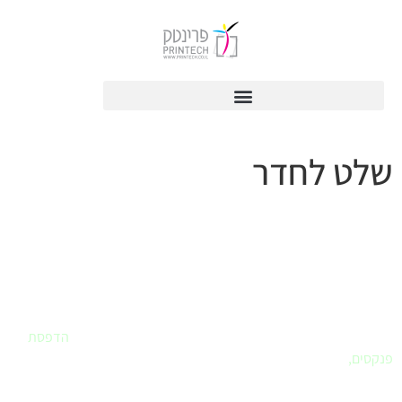
לתוכן
שלט לחדר
פרינטק - בית הדפוס שלך
אם חיפשתם
בית דפוס
שחרט על דגלו את שירות ללקוח – הגעתם למקום
הנכון. פרינטק הוא הבית שלכם לביצוע כל עבודות הדפוס. עיצוב לוגו,
עיצוב ספר או מצגת, הדפסת מדבקות, הדפסת תמונות לבית,
הדפסת
פנקסים
,
ומה עוד..
לא בטוחים איך מבצעים ואיזה חומר מועדף, בואו נדבר.