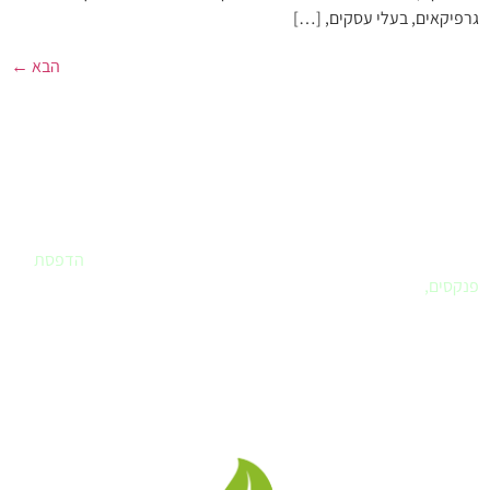
גרפיקאים, בעלי עסקים, […]
הבא
←
פרינטק - בית הדפוס שלך
אם חיפשתם
בית דפוס
שחרט על דגלו את שירות ללקוח – הגעתם למקום
הנכון. פרינטק הוא הבית שלכם לביצוע כל עבודות הדפוס. עיצוב לוגו,
עיצוב ספר או מצגת, הדפסת מדבקות, הדפסת תמונות לבית,
הדפסת
פנקסים
,
ומה עוד..
לא בטוחים איך מבצעים ואיזה חומר מועדף, בואו נדבר.
פרינטק בית דפוס דיגיטלי
, אנו מבצעים
עבודות דפוס, עיצוב גרפי
,
מיתוג בחשיבה מחוץ לקופסה תוך שימת דגש לצרכי הלקוח.