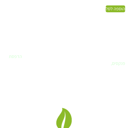
הוספה לסל
פרינטק - בית הדפוס שלך
אם חיפשתם
בית דפוס
שחרט על דגלו את שירות ללקוח – הגעתם למקום
הנכון. פרינטק הוא הבית שלכם לביצוע כל עבודות הדפוס. עיצוב לוגו,
עיצוב ספר או מצגת, הדפסת מדבקות, הדפסת תמונות לבית,
הדפסת
פנקסים
,
ומה עוד..
לא בטוחים איך מבצעים ואיזה חומר מועדף, בואו נדבר.
פרינטק בית דפוס דיגיטלי
, אנו מבצעים
עבודות דפוס, עיצוב גרפי
,
מיתוג בחשיבה מחוץ לקופסה תוך שימת דגש לצרכי הלקוח.