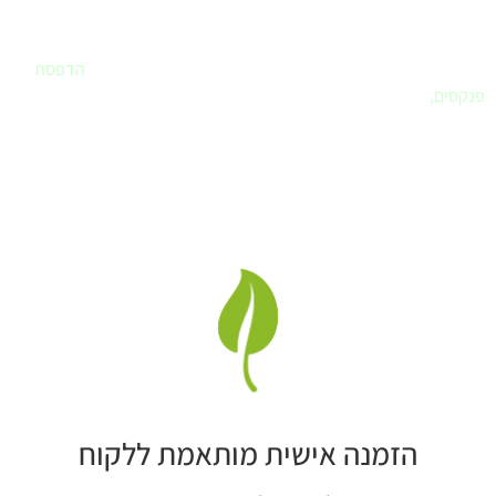
אם חיפשתם
בית דפוס
שחרט על דגלו את שירות ללקוח – הגעתם למקום
הנכון. פרינטק הוא הבית שלכם לביצוע כל עבודות הדפוס. עיצוב לוגו,
עיצוב ספר או מצגת, הדפסת מדבקות, הדפסת תמונות לבית,
הדפסת
פנקסים
,
ומה עוד..
לא בטוחים איך מבצעים ואיזה חומר מועדף, בואו נדבר.
פרינטק בית דפוס דיגיטלי
, אנו מבצעים
עבודות דפוס, עיצוב גרפי
,
מיתוג בחשיבה מחוץ לקופסה תוך שימת דגש לצרכי הלקוח.
הזמנה אישית מותאמת ללקוח