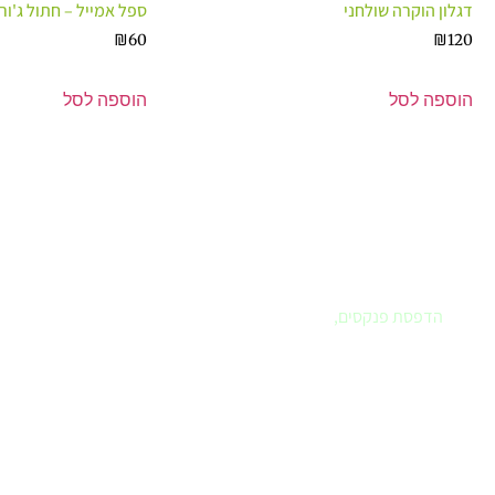
דגלון הוקרה שולחני
ספל אמייל – חתול ג'ורג
₪
60
₪
120
הוספה לסל
הוספה לסל
פרינטק - בית הדפוס שלך
אם חיפשתם
בית דפוס
שחרט על דגלו את שירות ללקוח – הגעתם
למקום הנכון. פרינטק הוא הבית שלכם לביצוע כל עבודות הדפוס.
עיצוב לוגו, עיצוב ספר או מצגת, הדפסת מדבקות, הדפסת תמונות
לבית,
הדפסת פנקסים
,
ומה עוד..
לא בטוחים איך מבצעים ואיזה חומר מועדף, בואו נדבר.
פרינטק בית דפוס דיגיטלי
, אנו מבצעים
עבודות דפוס, עיצוב
גרפי
, מיתוג בחשיבה מחוץ לקופסה תוך שימת דגש לצרכי הלקוח.