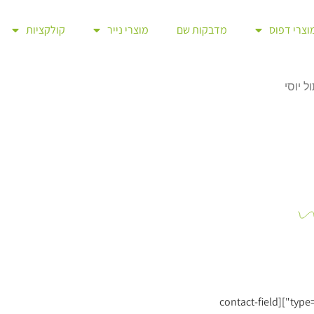
וצרי דפוס
מדבקות שם
מוצרי נייר
קולקציות
 יוסי
[contact-form][contact-field label="שם להדפסה על הספל" type="name"][contact-field